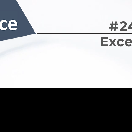
#
2
Exce
i