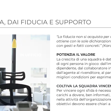
su qual
 abbiamo scelto, anche senza
cegliere. Nelle organizzazioni
questo accade molto più
A, DAI FIDUCIA E SUPPORTO
“La fiducia non si acquista per
ottiene con le sole dichiarazion
con gesti e fatti concreti.” (Kar
POTENZIA IL VALORE
IN UFFICIO
La crescita di una squadra è da
di ogni persona in gioco: dall'
dipendente, dal collaboratore i
dall'agente al rivenditore, al p
migliori condizioni per esprime
COLTIVA LA SQUADRA VINCE
Per vincere ogni sfida è necessa
carichi a dovere, ben informati
nella attività dell'organizzazio
obiettivi devono essere chiari a