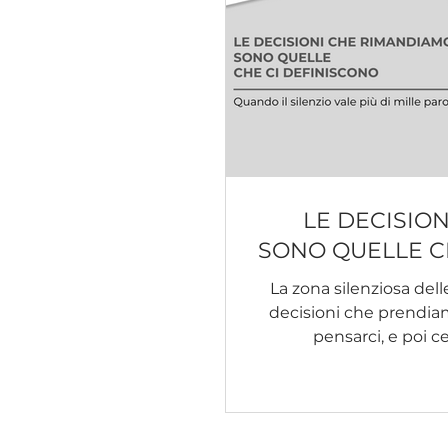
LE DECISIO
SONO QUELLE C
La zona silenziosa del
decisioni che prendia
pensarci, e poi c
sospeso, in una zona i
rimandabile a un mom
più opportuno. Il punto è che quel momento, nella
maggior parte dei casi,