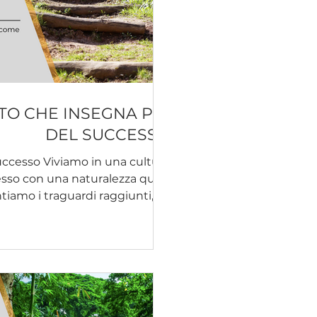
NTO CHE INSEGNA PIÙ
DEL SUCCESSO
uccesso Viviamo in una cultura
esso con una naturalezza quasi
iamo i traguardi raggiunti, gli
 i risultati ottenuti. Ammiriamo
, chi è arrivato, chi sembra avere
Il successo viene considerato il
ale, la conferma che il percorso
lo giusto. Il fallimento, invece,
rattato come una parentesi da
superare in fre