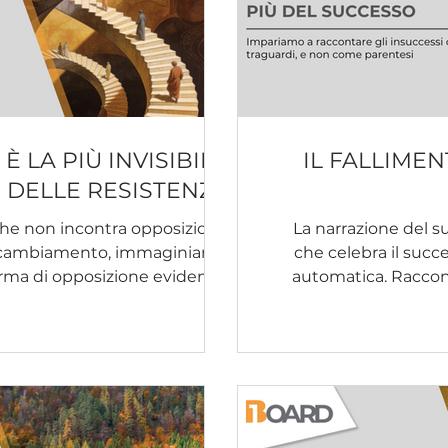
È LA PIÙ INVISIBILE
IL FALLIME
DELLE RESISTENZE
he non incontra opposizione
La narrazione del s
i cambiamento, immaginiamo
che celebra il succ
rma di opposizione evidente.
automatica. Raccont
e dice "no", che difende ciò
obiettivi conquistati,
ce restare nella propria zona
chi “ce l’ha fatta”
nza, nell'immaginario comune,
tutto sotto controllo. 
punto di arrivo ide
ano uguali perché qualcuno si
intrapreso era quel
te al cambiamento, ma per
viene spesso t
una ragione molto più sottile: