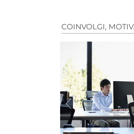
frattempo ciò che
accorgercene, è di non s
COINVOLGI, MOTIV