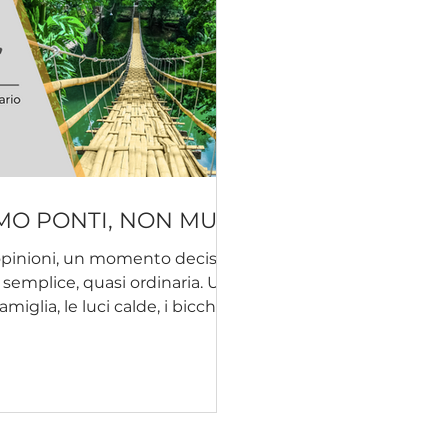
MO PONTI, NON MURI
opinioni, un momento decisivo
emplice, quasi ordinaria. Una
amiglia, le luci calde, i bicchieri
e che passa di mano in mano. Si
tano episodi della settimana, si
ani. Poi, quasi senza
o tocca un tema più sensibile:
na scelta politica, una posizione