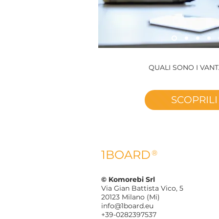
QUALI SONO I VAN
SCOPRILI
1BOARD
®
©
Komorebi Srl
Via Gian Battista Vico, 5
20123 Milano (Mi)
info@1board.eu
+39-0282397537