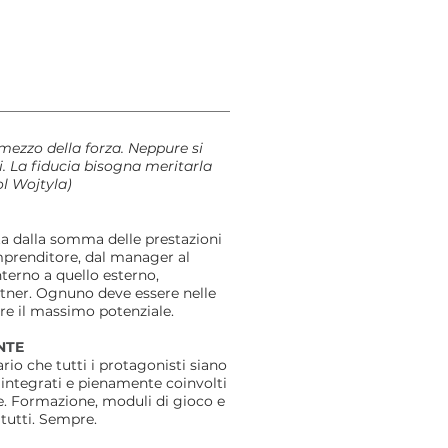
cosa che divide. Il tono cambia
impercettibilmente, l
 mezzo della forza. Neppure si
i. La fiducia bisogna meritarla
ol Wojtyla)
ta dalla somma delle prestazioni
imprenditore, dal manager al
nterno a quello esterno,
artner. Ognuno deve essere nelle
re il massimo potenziale.
NTE
rio che tutti i protagonisti siano
, integrati e pienamente coinvolti
ne. Formazione, moduli di gioco e
 tutti. Sempre.