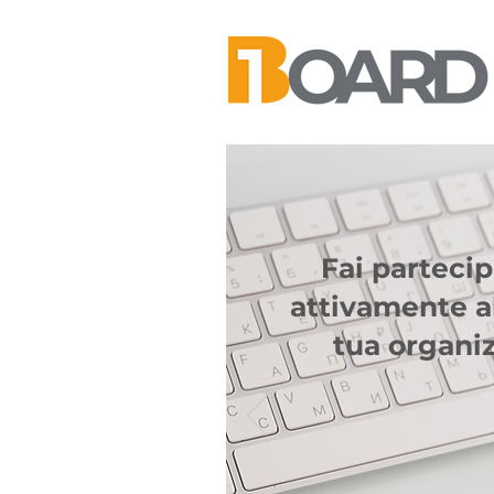
Fai parteci
attivamente al
tua organi