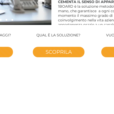
CEMENTA IL SENSO DI APPA
​1BOARD è la soluzione metodol
mano, che garantisce a ogni co
momento il massimo grado di p
coinvolgimento nella vita azien
appartenenza grazie a un canale
1BOARD è più partecipazione, più
TAGGI?
QUAL È LA SOLUZIONE?
VUO
SCOPRILA