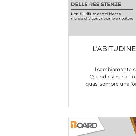
L’ABITUDINE 
Il cambiamento c
Quando si parla d
quasi sempre una fo
Pensiamo a qualcuno ch
che conosce, che preferis
di comfort. La resiste
ha il volto del rifiuto. Eppure, nella maggior parte dei
casi, le cose non rest
oppone consapevolmen