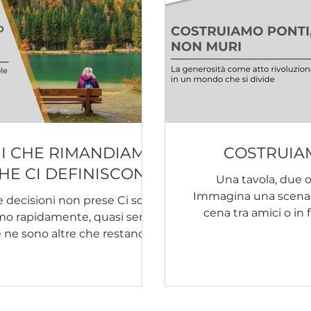
NI CHE RIMANDIAMO
COSTRUIA
HE CI DEFINISCONO
Una tavola, due 
Immagina una scena s
le decisioni non prese Ci sono
cena tra amici o in f
mo rapidamente, quasi senza
che tintinnano, il pan
e ne sono altre che restano in
ride, si raccon
ndefinita in cui tutto sembra
commentano piccoli fatti quotidi
ento più adatto, più chiaro,
accorgersene, qualcun
un fatto di attualità, u
 non arriva mai davvero, e nel