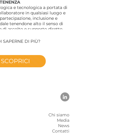
RTENENZA
ogica e tecnologica a portata di
llaboratore in qualsiasi luogo e
artecipazione, inclusione e
dale tenendone alto il senso di
 di ascolto e supporto diretto.
 coinvolgimento, più ... valore!
I SAPERNE DI PIÙ?
SCOPRICI
Chi siamo
Media
News
Contatti