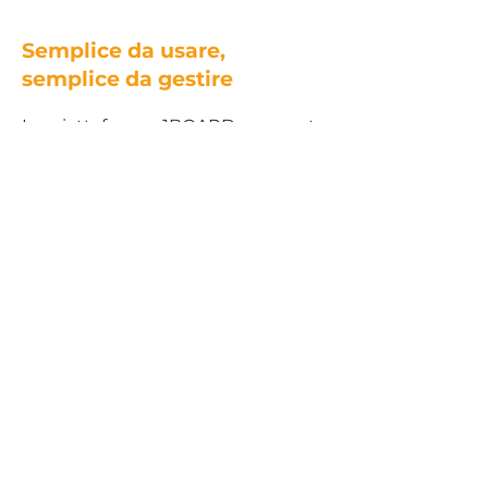
Semplice da usare,
semplice da gestire
La piattaforma 1BOARD consente
di gestire tutte le funzionalità di
configurazione, controllo e
governo direttamente tramite una
semplice ed intuitiva interfaccia
web fruibile sia in mobilità che in
ufficio da tablet o notebook.
AVVISA
Inviare comunicazioni e avvisi certificati in
tempo reale