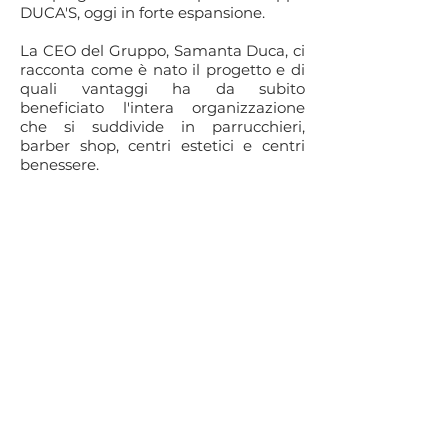
DUCA'S, oggi in forte espansione.
La CEO del Gruppo, Samanta Duca, ci
racconta come è nato il progetto e di
quali vantaggi ha da subito
beneficiato l'intera organizzazione
che si suddivide in parrucchieri,
barber shop, centri estetici e centri
benessere.
®
1BOARD
©
Komorebi Srl
Chi siamo
Via Gian Battista Vico, 5
Media
20123 Milano (Mi)
News
info@1board.eu
Contatti
+39-0282397537
Privacy Policy
PIVA/CF
09470740961