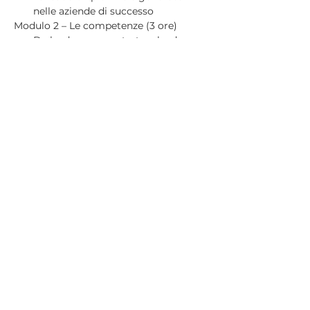
nelle aziende di successo
Modulo 2 – Le competenze (3 ore)
Da leader ego-centrato a leader 
consapevole: quali paradigmi, quali 
competenze
Ascolto generativo ed empatia 
contagiosa
La creatività come risorsa
Modulo 3 – Le buone pratiche (3 ore)
Il potere del linguaggio e del 
feedback: usare codici 
comunicativi adeguati
La comunicazione digitale al 
servizio del brand
Come codificare buone pratiche 
misurabili: opportunità e ostacoli
Workshop - Follow up (3 ore)
Dove eravamo, dove siamo, dove 
vogliamo andare
Sviluppi futuri
DOCENTI