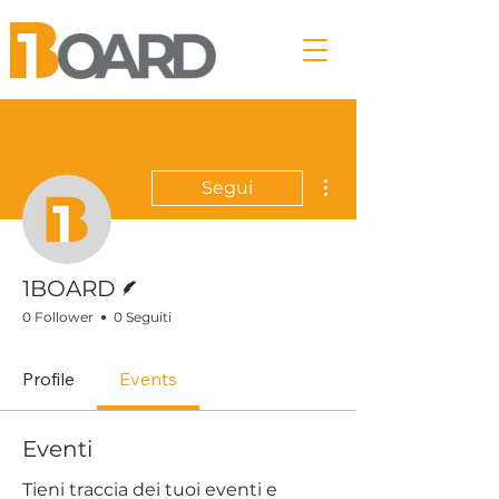
Altre azioni
Segui
Redattore
1BOARD
0 Follower
0 Seguiti
Profile
Events
Eventi
Tieni traccia dei tuoi eventi e