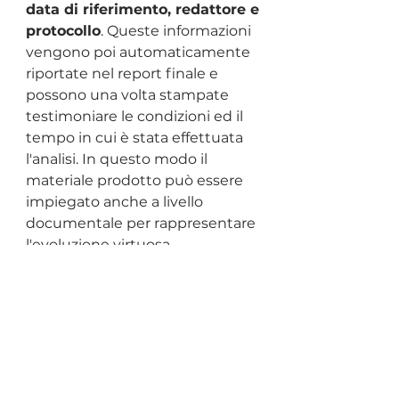
data di riferimento, redattore e 
protocollo
. Queste informazioni 
vengono poi automaticamente 
riportate nel report finale e 
possono una volta stampate 
testimoniare le condizioni ed il 
tempo in cui è stata effettuata 
l'analisi. In questo modo il 
materiale prodotto può essere 
impiegato anche a livello 
documentale per rappresentare 
l'evoluzione virtuosa 
dell'organizzazione nel tempo.
1BOARD si augura con questo 
nuovo modello di poter 
contribuire attivamente alla 
maggiore sensibilizzazione delle 
aziende sul tema della D&I ed in 